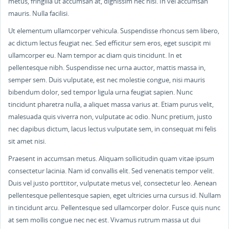
metus, fringilla ut accumsan at, dignissim nec nisl. In vel accumsan
mauris. Nulla facilisi.
Ut elementum ullamcorper vehicula. Suspendisse rhoncus sem libero,
ac dictum lectus feugiat nec. Sed efficitur sem eros, eget suscipit mi
ullamcorper eu. Nam tempor ac diam quis tincidunt. In et
pellentesque nibh. Suspendisse nec urna auctor, mattis massa in,
semper sem. Duis vulputate, est nec molestie congue, nisi mauris
bibendum dolor, sed tempor ligula urna feugiat sapien. Nunc
tincidunt pharetra nulla, a aliquet massa varius at. Etiam purus velit,
malesuada quis viverra non, vulputate ac odio. Nunc pretium, justo
nec dapibus dictum, lacus lectus vulputate sem, in consequat mi felis
sit amet nisi.
Praesent in accumsan metus. Aliquam sollicitudin quam vitae ipsum
consectetur lacinia. Nam id convallis elit. Sed venenatis tempor velit.
Duis vel justo porttitor, vulputate metus vel, consectetur leo. Aenean
pellentesque pellentesque sapien, eget ultricies urna cursus id. Nullam
in tincidunt arcu. Pellentesque sed ullamcorper dolor. Fusce quis nunc
at sem mollis congue nec nec est. Vivamus rutrum massa ut dui