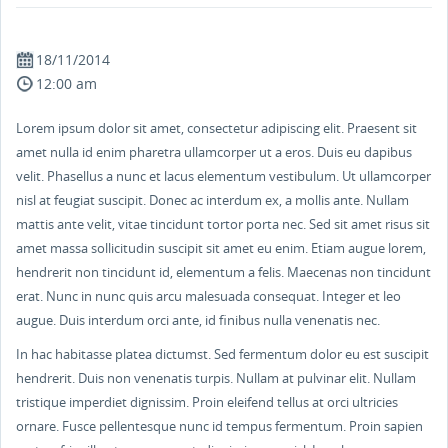
18/11/2014
12:00 am
Lorem ipsum dolor sit amet, consectetur adipiscing elit. Praesent sit
amet nulla id enim pharetra ullamcorper ut a eros. Duis eu dapibus
velit. Phasellus a nunc et lacus elementum vestibulum. Ut ullamcorper
nisl at feugiat suscipit. Donec ac interdum ex, a mollis ante. Nullam
mattis ante velit, vitae tincidunt tortor porta nec. Sed sit amet risus sit
amet massa sollicitudin suscipit sit amet eu enim. Etiam augue lorem,
hendrerit non tincidunt id, elementum a felis. Maecenas non tincidunt
erat. Nunc in nunc quis arcu malesuada consequat. Integer et leo
augue. Duis interdum orci ante, id finibus nulla venenatis nec.
In hac habitasse platea dictumst. Sed fermentum dolor eu est suscipit
hendrerit. Duis non venenatis turpis. Nullam at pulvinar elit. Nullam
tristique imperdiet dignissim. Proin eleifend tellus at orci ultricies
ornare. Fusce pellentesque nunc id tempus fermentum. Proin sapien