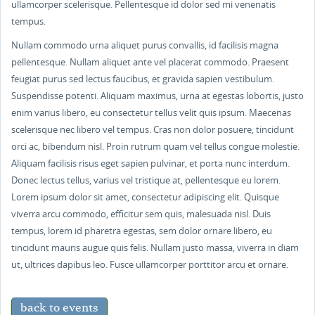
ullamcorper scelerisque. Pellentesque id dolor sed mi venenatis
tempus.
Nullam commodo urna aliquet purus convallis, id facilisis magna
pellentesque. Nullam aliquet ante vel placerat commodo. Praesent
feugiat purus sed lectus faucibus, et gravida sapien vestibulum.
Suspendisse potenti. Aliquam maximus, urna at egestas lobortis, justo
enim varius libero, eu consectetur tellus velit quis ipsum. Maecenas
scelerisque nec libero vel tempus. Cras non dolor posuere, tincidunt
orci ac, bibendum nisl. Proin rutrum quam vel tellus congue molestie.
Aliquam facilisis risus eget sapien pulvinar, et porta nunc interdum.
Donec lectus tellus, varius vel tristique at, pellentesque eu lorem.
Lorem ipsum dolor sit amet, consectetur adipiscing elit. Quisque
viverra arcu commodo, efficitur sem quis, malesuada nisl. Duis
tempus, lorem id pharetra egestas, sem dolor ornare libero, eu
tincidunt mauris augue quis felis. Nullam justo massa, viverra in diam
ut, ultrices dapibus leo. Fusce ullamcorper porttitor arcu et ornare.
back to events