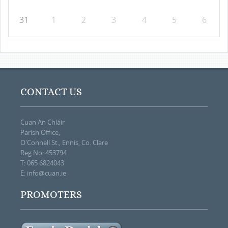
31
1
2
3
4
5
6
CONTACT US
Cuan An Chláir
Parish Office,
O'Connell St., Ennis, Co. Clare
Reg No: 453794
T: 065 6824043
E:
info@cuan.ie
PROMOTERS